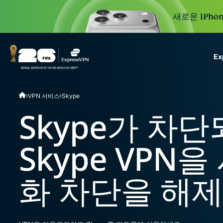
새로운 iPhon
E
ExpressVPN for Teams
VPN 서비스
Skype
VPN protection for grow
to deploy, simple to man
Skype가 차
scale.
Skype VPN
화 차단을 해