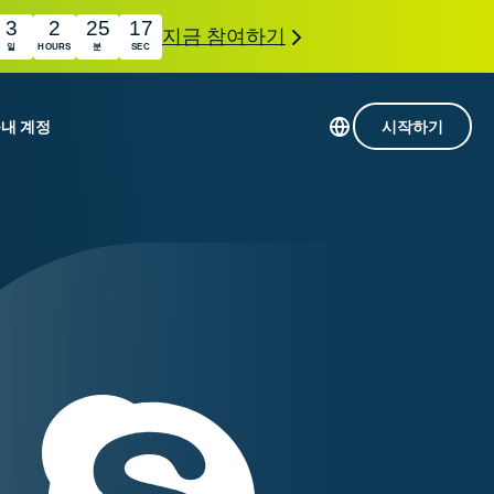
3
2
25
16
지금 참여하기
일
HOURS
분
SEC
품
내 계정
시작하기
113개 국가의 서버
Intego
초고속 VPN
com
Award-
게임용 VPN
winning
ExpressVPN 소개
macOS
상의
antivirus,
사용
firewall,
료
인 첨단 개인정보 보호 및 보안 도구를 이용해 보
system tools,
 더욱 탁월한 디지털 라이프를 선사합니다.
and more.