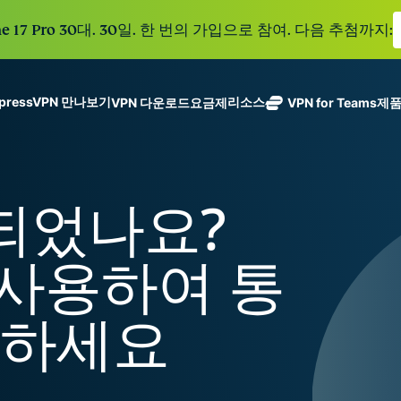
e 17 Pro 30대. 30일. 한 번의 가입으로 참여. 다음 추첨까지:
xpressVPN 만나보기
리소스
VPN 다운로드
요금제
VPN for Teams
제
ExpressVPN
ExpressMailGuard
113개 국가의
Get fast, secure
메일 수신함과 신원을
안전한 서버를
노로그 정책
Windows
VPN이란?
NEW
ing teams. Easy
보호하는 비공개 이메
갖춘 업계 최고
여러 기기에서 사용 가능
MacOS
입문자용 VPN
NEW
age, built to
단되었나요?
일 릴레이 서비스입니
의 초고속 VPN
holiday.
안전하게 이용하는 온라인 서비스
Linux
VPN 사용 방법
NEW
다.
입니다.
eSIM
모든 기능 살펴보기
VPN 암호화 정보
ExpressAI
150개 이
을 사용하여 통
컨피덴셜 컴퓨
지역에서 
ExpressKeys
팅으로 구동되
가능한 무
안전한 비밀번
하나의 구독으로 종합적
어 프라이버시
eSIM.
제하세요
호 관리와 다중
세요. 완벽한 작동으로
중심 인공 지
인증 등을 제공
능을 선사하는
합니다.
모든 제품 보기
최초의 소비자
용 AI입니다.