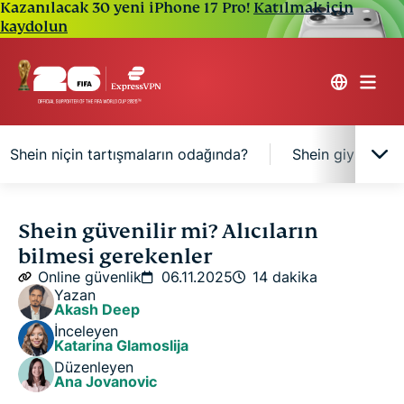
Kazanılacak 30 yeni iPhone 17 Pro!
Katılmak için
kaydolun
Shein niçin tartışmaların odağında?
Shein giysileri g
Shein nedir, nasıl çalışır?
Shein güvenilir mi? Alıcıların
bilmesi gerekenler
Sipariş vermek için Shein güvenilir mi?
Online güvenlik
06.11.2025
14 dakika
Yazan
Akash Deep
Shein’deki ürünler niye bu kadar ucuz?
İnceleyen
Katarina Glamoslija
Düzenleyen
Shein niçin tartışmaların odağında?
Ana Jovanovic