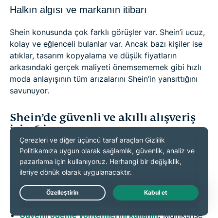
Halkın algısı ve markanın itibarı
Shein konusunda çok farklı görüşler var. Shein’i ucuz,
kolay ve eğlenceli bulanlar var. Ancak bazı kişiler ise
atıklar, tasarım kopyalama ve düşük fiyatların
arkasındaki gerçek maliyeti önemsememek gibi hızlı
moda anlayışının tüm arızalarını Shein’in yansıttığını
savunuyor.
Shein’de güvenli ve akıllı alışveriş
için 6 ipucu
Shein’de alışveriş yapmaka kolay olsa da riskler
içerebilir. Aşağıdaki ipuçları sayesinde, sık ortaya
çıkan sorunlardan kaçınabilir ve alışveriş yaparken
gizliliğiniz koruyabilirsiniz.
Live Chat
Güvenli ödeme yöntemlerini kullanın
:
Mümkünse