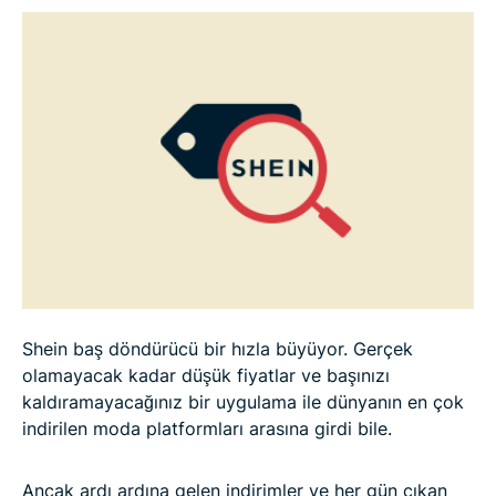
Shein giysileri güvenli mi?
Shein’de güvenli ve akıllı alışveriş için 6 ipucu
Son karar: Shein’den ürün alınır mı?
SSS
Shein baş döndürücü bir hızla büyüyor. Gerçek
olamayacak kadar düşük fiyatlar ve başınızı
kaldıramayacağınız bir uygulama ile dünyanın en çok
indirilen moda platformları arasına girdi bile.
Ancak ardı ardına gelen indirimler ve her gün çıkan