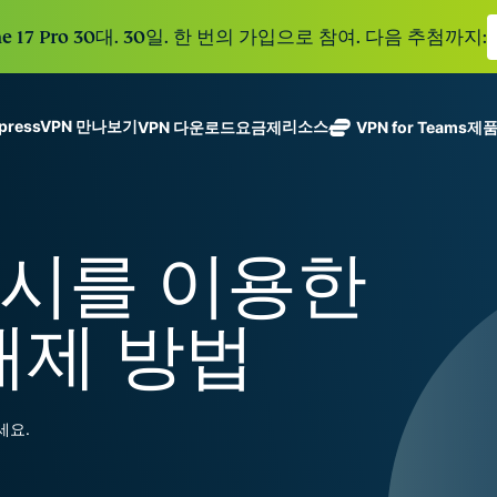
e 17 Pro 30대. 30일. 한 번의 가입으로 참여. 다음 추첨까지:
xpressVPN 만나보기
리소스
VPN 다운로드
요금제
VPN for Teams
제
ExpressVPN
ExpressMailGuard
113개 국가의
Get fast, secure
메일 수신함과 신원을
안전한 서버를
노로그 정책
Windows
VPN이란?
NEW
ing teams. Easy
보호하는 비공개 이메
갖춘 업계 최고
여러 기기에서 사용 가능
MacOS
입문자용 VPN
NEW
age, built to
록시를 이용한
일 릴레이 서비스입니
의 초고속 VPN
holiday.
안전하게 이용하는 온라인 서비스
Linux
VPN 사용 방법
NEW
다.
입니다.
eSIM
모든 기능 살펴보기
VPN 암호화 정보
ExpressAI
150개 이
 해제 방법
컨피덴셜 컴퓨
지역에서 
ExpressKeys
팅으로 구동되
가능한 무
안전한 비밀번
하나의 구독으로 종합적
어 프라이버시
eSIM.
호 관리와 다중
세요. 완벽한 작동으로
중심 인공 지
인증 등을 제공
세요.
능을 선사하는
합니다.
모든 제품 보기
최초의 소비자
용 AI입니다.