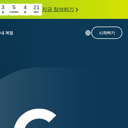
3
5
4
20
지금 참여하기
일
HOURS
분
SEC
품
내 계정
시작하기
113개 국가의 서버
Intego
초고속 VPN
com
Award-
게임용 VPN
winning
ExpressVPN 소개
macOS
상의
antivirus,
사용
firewall,
료
인 첨단 개인정보 보호 및 보안 도구를 이용해 보
system tools,
 더욱 탁월한 디지털 라이프를 선사합니다.
and more.