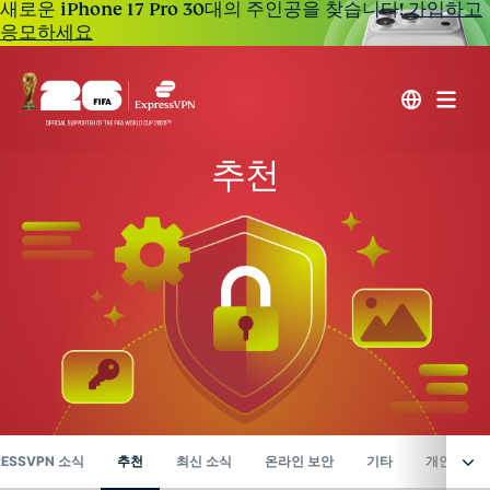
새로운 iPhone 17 Pro 30대의 주인공을 찾습니다!
가입하고
응모하세요
추천
RESSVPN 소식
추천
최신 소식
온라인 보안
기타
개인정보