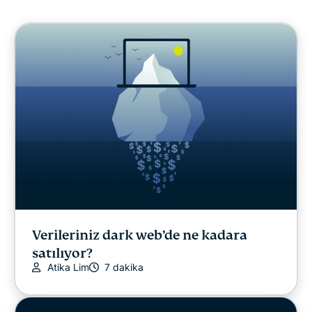
Siber güvenlik
Dijital özgürlük
ExpressVPN for Teams
ExpressVPN Haberleri
Öne Çıkanlar
EN YENİ
Verileriniz dark web’de ne kadara
satılıyor?
Online güvenlik
Atika Lim
7 dakika
Gizlilik