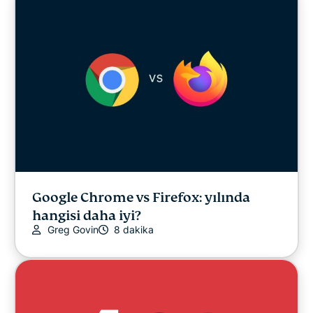
Gizlilik Haberleri
Çevrim İçi Yayın
İpuçları & Püf Noktaları
Video
VPN rehberleri
Google Chrome vs Firefox: yılında
hangisi daha iyi?
Greg Govin
8 dakika