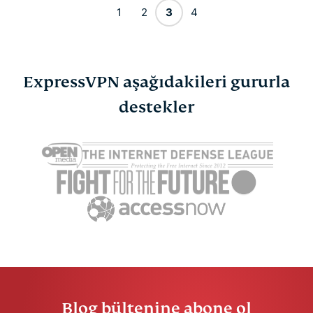
1
2
3
4
ExpressVPN aşağıdakileri gururla
destekler
Blog bültenine abone ol