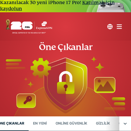
Kazanılacak 30 yeni iPhone 17 Pro!
Katılmak için
kaydolun
Öne Çıkanlar
ÖNE ÇIKANLAR
EN YENİ
ONLINE GÜVENLIK
GIZLILIK
GIZLIL