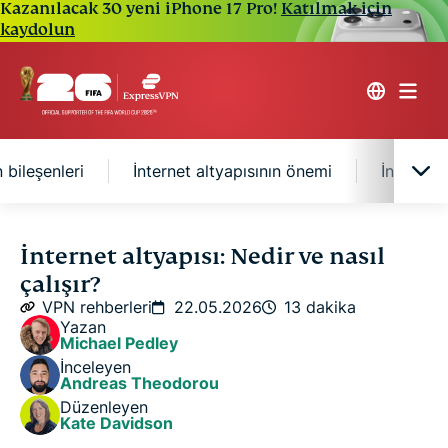
Kazanılacak 30 yeni iPhone 17 Pro!
Katılmak için
kaydolun
n bileşenleri
İnternet altyapısının önemi
İnternet 
İnternet altyapısı nedir?
İnternet altyapısı: Nedir ve nasıl
çalışır?
İnternet altyapısının bileşenleri
VPN rehberleri
22.05.2026
13 dakika
Yazan
Michael Pedley
İnternet altyapısının önemi
İnceleyen
Andreas Theodorou
Düzenleyen
İnternet altyapısının zorlukları ve geleceği
Kate Davidson