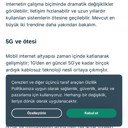
internetin çalışma biçiminde dramatik değişiklikler
görülebilir; iletişim hızlanabilir ve uzun yıllardır
kullanılan sistemlerin ötesine geçilebilir. Mevcut en
büyük iki trendine daha yakından bakalım.
5G ve ötesi
Mobil internet altyapısı zaman içinde katlanarak
gelişmiştir; 1G’den en güncel 5G’ye kadar birçok
ardışık kablosuz teknoloji nesli ortaya çıkmıştır.
"Beşinci nesil” anlamına gelen 5G, şu ana kadar mobil
internette en yüksek hızı ve en düşük gecikmeyi
sunar.
5G bir son nokta değildir; yalnızca giderek daha hızlı
ve daha güçlü mobil geniş bant kapasitesine giden
Live Chat
uzun yolun son duraklarından biridir. Daha da yüksek
hızlar ve milisaniyenin altına inen gecikme süreleri